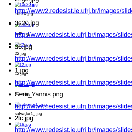
http://www2.redesist.ie.ufrj.br/images/sl
10s20.jpg
3s20.jpg
http://www.redesist.ie.ufrj.br/images/sli
sel2.jpg
36.jpg
22.jpg
http://www.redesist.ie.ufrj.br/images/slid
1.jpg
12.jpg
http://www.redesist.ie.ufrj.br/images/slid
Sem_Yannis.png
Brics.jpg
http://www.redesist.ie.ufrj.br/images/sl
salvador1_.jpg
2lc.jpg
http://www.redesist.ie.ufrj.br/images/slid