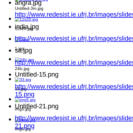
angra.jpg
Untitled-3m.jpg
http://www.redesist.ie.ufrj.br/images/sli
india.jpg
12s20.jpg
http://www.redesist.ie.ufrj.br/images/slid
1.jpg
sa.jpg
http://www.redesist.ie.ufrj.br/images/slid
24lc.jpg
Untitled-15.png
http://www.redesist.ie.ufrj.br/images/slid
33.jpg
15.png
Untitled-21.png
img5.jpg
http://www.redesist.ie.ufrj.br/images/slid
21.png
img6.jpg