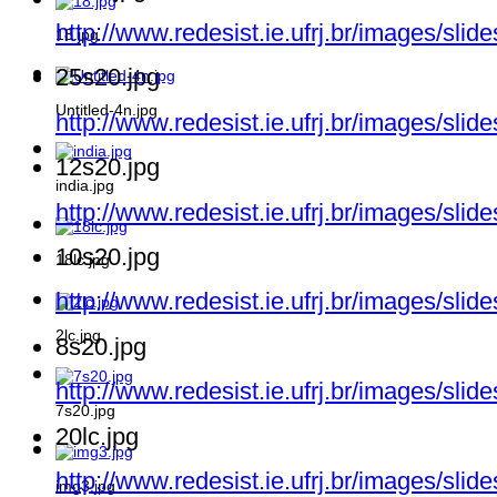
http://www.redesist.ie.ufrj.br/images/sli
18.jpg
25s20.jpg
Untitled-4n.jpg
http://www.redesist.ie.ufrj.br/images/sli
12s20.jpg
india.jpg
http://www.redesist.ie.ufrj.br/images/sli
10s20.jpg
18lc.jpg
http://www.redesist.ie.ufrj.br/images/sli
2lc.jpg
8s20.jpg
http://www.redesist.ie.ufrj.br/images/sli
7s20.jpg
20lc.jpg
http://www.redesist.ie.ufrj.br/images/slid
img3.jpg