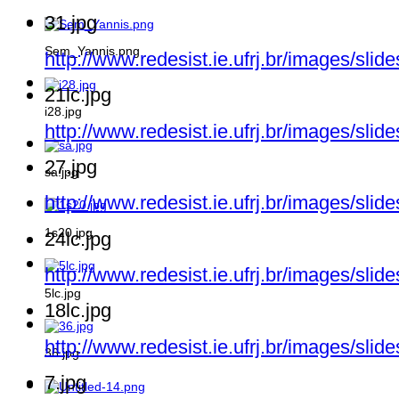
31.jpg
Sem_Yannis.png
http://www.redesist.ie.ufrj.br/images/slid
21lc.jpg
i28.jpg
http://www.redesist.ie.ufrj.br/images/slid
27.jpg
sa.jpg
http://www.redesist.ie.ufrj.br/images/slid
1s20.jpg
24lc.jpg
http://www.redesist.ie.ufrj.br/images/slid
5lc.jpg
18lc.jpg
http://www.redesist.ie.ufrj.br/images/slid
36.jpg
7.jpg