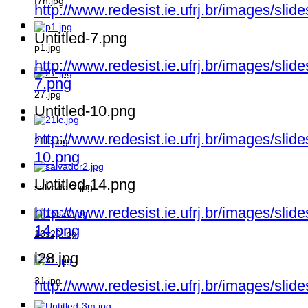
f7n.jpg
http://www.redesist.ie.ufrj.br/images/slid
Untitled-7.png
p1.jpg
http://www.redesist.ie.ufrj.br/images/slid
7.png
27.jpg
Untitled-10.png
http://www.redesist.ie.ufrj.br/images/slid
21lc.jpg
10.png
Untitled-14.png
salvador2.jpg
http://www.redesist.ie.ufrj.br/images/slid
14.png
16s20.jpg
i28.jpg
31.jpg
http://www.redesist.ie.ufrj.br/images/slid