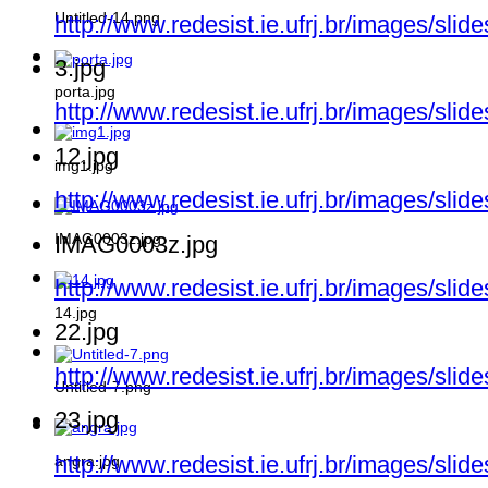
Untitled-14.png
http://www.redesist.ie.ufrj.br/images/slid
3.jpg
porta.jpg
http://www.redesist.ie.ufrj.br/images/slid
12.jpg
img1.jpg
http://www.redesist.ie.ufrj.br/images/slid
IMAG0003z.jpg
IMAG0003z.jpg
http://www.redesist.ie.ufrj.br/images/sl
14.jpg
22.jpg
http://www.redesist.ie.ufrj.br/images/slid
Untitled-7.png
23.jpg
http://www.redesist.ie.ufrj.br/images/slid
angra.jpg