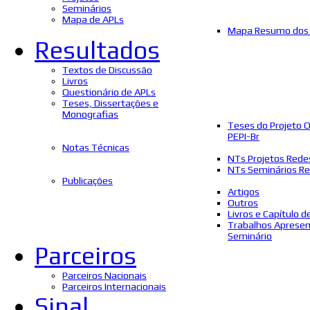
Seminários
Mapa de APLs
Mapa Resumo dos 
Resultados
Textos de Discussão
Livros
Questionário de APLs
Teses, Dissertações e
Monografias
Teses do Projeto 
PEPI-Br
Notas Técnicas
NTs Projetos Rede
NTs Seminários Re
Publicações
Artigos
Outros
Livros e Capítulo d
Trabalhos Aprese
Seminário
Parceiros
Parceiros Nacionais
Parceiros Internacionais
Sinal