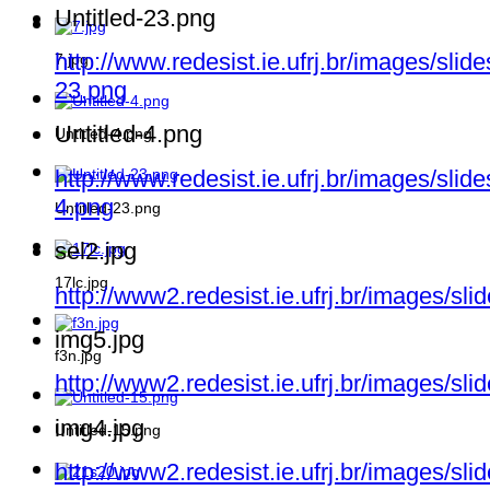
Untitled-23.png
http://www.redesist.ie.ufrj.br/images/slid
7.jpg
23.png
Untitled-4.png
Untitled-4.png
http://www.redesist.ie.ufrj.br/images/slid
4.png
Untitled-23.png
sel2.jpg
17lc.jpg
http://www2.redesist.ie.ufrj.br/images/sli
img5.jpg
f3n.jpg
http://www2.redesist.ie.ufrj.br/images/sl
img4.jpg
Untitled-15.png
http://www2.redesist.ie.ufrj.br/images/sl