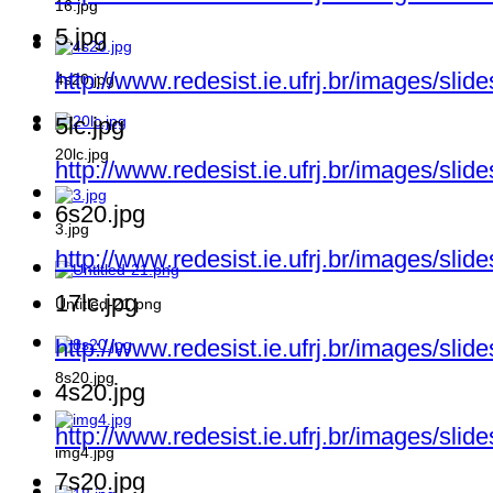
16.jpg
5.jpg
http://www.redesist.ie.ufrj.br/images/slid
4s20.jpg
5lc.jpg
20lc.jpg
http://www.redesist.ie.ufrj.br/images/slid
6s20.jpg
3.jpg
http://www.redesist.ie.ufrj.br/images/sli
17lc.jpg
Untitled-21.png
http://www.redesist.ie.ufrj.br/images/slid
8s20.jpg
4s20.jpg
http://www.redesist.ie.ufrj.br/images/sli
img4.jpg
7s20.jpg