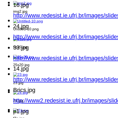
16.jpg
img2.jpg
http://www.redesist.ie.ufrj.br/images/slid
24.jpg
Untitled-10.png
http://www.redesist.ie.ufrj.br/images/slid
33.jpg
6s20.jpg
http://www.redesist.ie.ufrj.br/images/slid
25s20.jpg
14.jpg
http://www.redesist.ie.ufrj.br/images/slid
23.jpg
Brics.jpg
http://www2.redesist.ie.ufrj.br/images/sli
24.jpg
p1.jpg