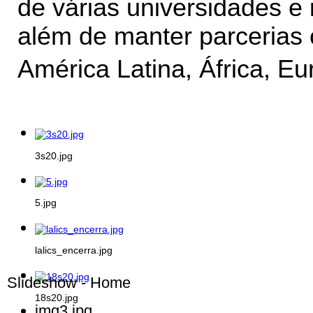
de várias universidades e i
além de manter parcerias 
América Latina, África, Eur
3s20.jpg
5.jpg
lalics_encerra.jpg
Slideshow - Home
18s20.jpg
img3.jpg