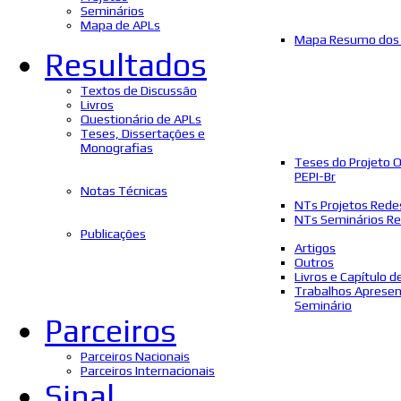
Seminários
Mapa de APLs
Mapa Resumo dos 
Resultados
Textos de Discussão
Livros
Questionário de APLs
Teses, Dissertações e
Monografias
Teses do Projeto 
PEPI-Br
Notas Técnicas
NTs Projetos Rede
NTs Seminários Re
Publicações
Artigos
Outros
Livros e Capítulo d
Trabalhos Aprese
Seminário
Parceiros
Parceiros Nacionais
Parceiros Internacionais
Sinal