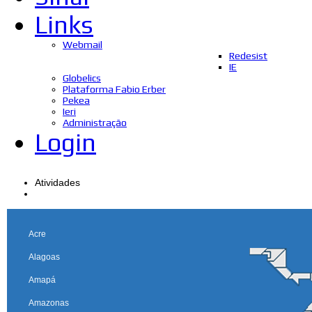
Links
Webmail
Redesist
IE
Globelics
Plataforma Fabio Erber
Pekea
Ieri
Administração
Login
Atividades