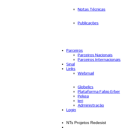
Notas Técnicas
Publicações
Parceiros
Parceiros Nacionais
Parceiros Internacionais
Sinal
Links
Webmail
Globelics
Plataforma Fabio Erber
Pekea
Ieri
Administração
Login
NTs Projetos Redesist