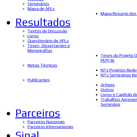
Seminários
Mapa de APLs
Mapa Resumo dos 
Resultados
Textos de Discussão
Livros
Questionário de APLs
Teses, Dissertações e
Monografias
Teses do Projeto 
PEPI-Br
Notas Técnicas
NTs Projetos Rede
NTs Seminários Re
Publicações
Artigos
Outros
Livros e Capítulo d
Trabalhos Aprese
Seminário
Parceiros
Parceiros Nacionais
Parceiros Internacionais
Sinal