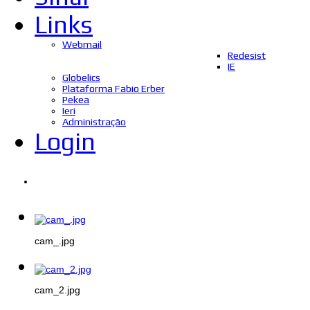
Links
Webmail
Redesist
IE
Globelics
Plataforma Fabio Erber
Pekea
Ieri
Administração
Login
cam_.jpg
cam_2.jpg