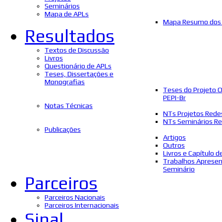
Seminários
Mapa de APLs
Mapa Resumo dos 
Resultados
Textos de Discussão
Livros
Questionário de APLs
Teses, Dissertações e
Monografias
Teses do Projeto 
PEPI-Br
Notas Técnicas
NTs Projetos Rede
NTs Seminários Re
Publicações
Artigos
Outros
Livros e Capítulo d
Trabalhos Aprese
Seminário
Parceiros
Parceiros Nacionais
Parceiros Internacionais
Sinal