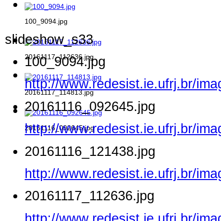
100_9094.jpg
slideshow_s33
20161117_112636.jpg
100_9094.jpg
http://www.redesist.ie.ufrj.br/i
20161117_114813.jpg
20161116_092645.jpg
http://www.redesist.ie.ufrj.br/
20161116_092645.jpg
20161116_121438.jpg
http://www.redesist.ie.ufrj.br/
20161117_112636.jpg
http://www.redesist.ie.ufrj.br/