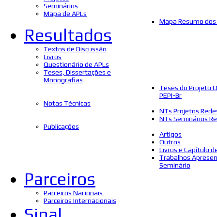
Seminários
Mapa de APLs
Mapa Resumo dos 
Resultados
Textos de Discussão
Livros
Questionário de APLs
Teses, Dissertações e
Monografias
Teses do Projeto 
PEPI-Br
Notas Técnicas
NTs Projetos Rede
NTs Seminários Re
Publicações
Artigos
Outros
Livros e Capítulo d
Trabalhos Aprese
Seminário
Parceiros
Parceiros Nacionais
Parceiros Internacionais
Sinal