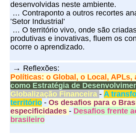
desenvolvidas neste ambiente.
…
Contraponto a outros recortes ana
'Setor Industrial'
…
O território vivo, onde são criad
produtivas e inovativas, fluem os co
ocorre o aprendizado.
→
Reflexões:
Políticas: o Global, o Local, APLs,
como Estratégia de Desenvolvime
Globalização Financeira
-
A transf
território
-
Os desafios para o Bras
especificidades
-
Desafios frente a
brasileiro