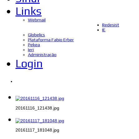
Links
Webmail
Redesist
IE
Globelics
Plataforma Fabio Erber
Pekea
Ieri
Administração
Login
20161116_121438.jpg
20161117_181048.jpg