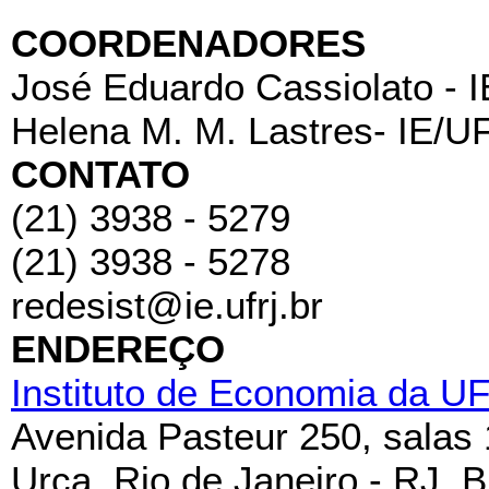
COORDENADORES
José Eduardo Cassiolato - 
Helena M. M. Lastres- IE/U
CONTATO
(21) 3938 - 5279
(21) 3938 - 5278
redesist@ie.ufrj.br
ENDEREÇO
Instituto de Economia da U
Avenida Pasteur 250, salas
Urca, Rio de Janeiro - RJ, B