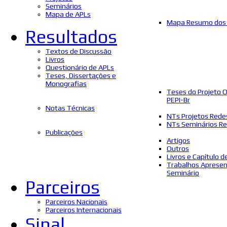
Seminários
Mapa de APLs
Mapa Resumo dos 
Resultados
Textos de Discussão
Livros
Questionário de APLs
Teses, Dissertações e
Monografias
Teses do Projeto 
PEPI-Br
Notas Técnicas
NTs Projetos Rede
NTs Seminários Re
Publicações
Artigos
Outros
Livros e Capítulo d
Trabalhos Aprese
Seminário
Parceiros
Parceiros Nacionais
Parceiros Internacionais
Sinal