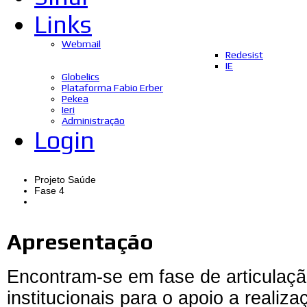
Links
Webmail
Redesist
IE
Globelics
Plataforma Fabio Erber
Pekea
Ieri
Administração
Login
Projeto Saúde
Fase 4
Apresentação
Encontram-se em fase de articulaçã
institucionais para o apoio a realiz