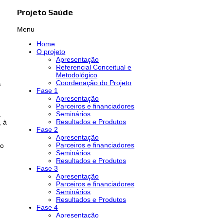
Projeto Saúde
Menu
Home
O projeto
Apresentação
Referencial Conceitual e
Metodológico
Coordenação do Projeto
a
Fase 1
Apresentação
Parceiros e financiadores
Seminários
a
Resultados e Produtos
, à
Fase 2
Apresentação
Parceiros e financiadores
xo
Seminários
Resultados e Produtos
Fase 3
Apresentação
Parceiros e financiadores
Seminários
Resultados e Produtos
Fase 4
Apresentação