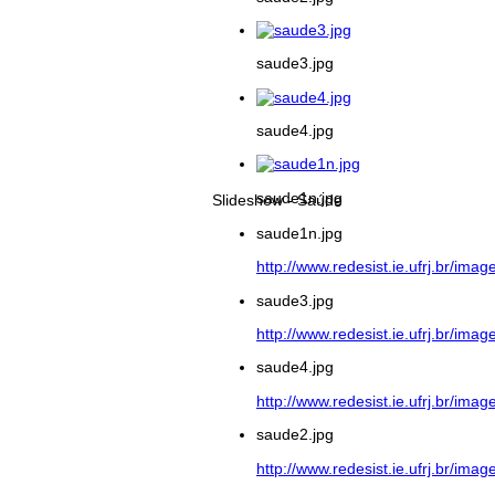
saude3.jpg
saude4.jpg
saude1n.jpg
Slideshow - Saúde
saude1n.jpg
http://www.redesist.ie.ufrj.br/im
saude3.jpg
http://www.redesist.ie.ufrj.br/im
saude4.jpg
http://www.redesist.ie.ufrj.br/im
saude2.jpg
http://www.redesist.ie.ufrj.br/im