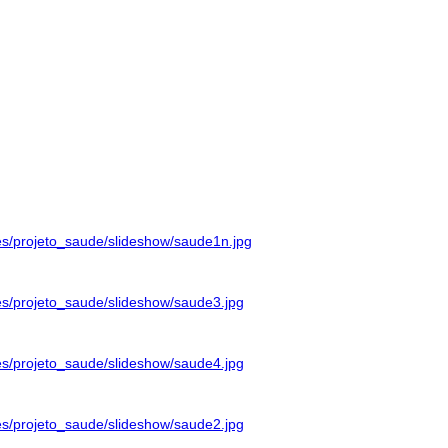
ages/projeto_saude/slideshow/saude1n.jpg
ages/projeto_saude/slideshow/saude3.jpg
ages/projeto_saude/slideshow/saude4.jpg
ages/projeto_saude/slideshow/saude2.jpg